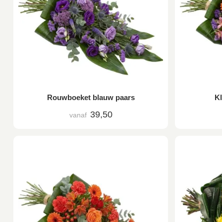
Rouwboeket blauw paars
K
39,50
vanaf