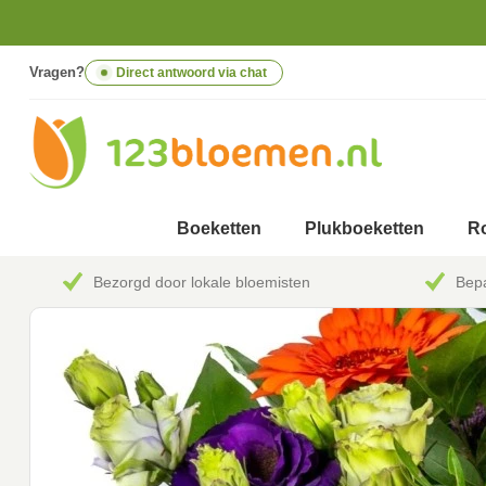
Vragen?
Direct antwoord via chat
Boeketten
Plukboeketten
Ro
Bezorgd door lokale bloemisten
Bepa