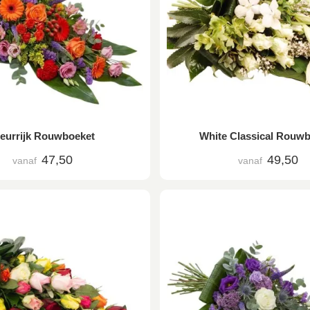
leurrijk Rouwboeket
White Classical Rouw
47,50
49,50
vanaf
vanaf