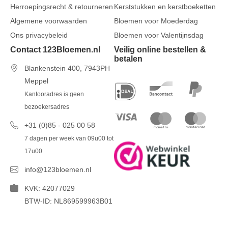
Herroepingsrecht & retourneren
Kerststukken en kerstboeketten
Algemene voorwaarden
Bloemen voor Moederdag
Ons privacybeleid
Bloemen voor Valentijnsdag
Contact 123Bloemen.nl
Veilig online bestellen &
betalen
Blankenstein 400, 7943PH
Meppel
Kantooradres is geen
bezoekersadres
+31 (0)85 - 025 00 58
7 dagen per week van 09u00 tot
17u00
info@123bloemen.nl
KVK: 42077029
BTW-ID: NL869599963B01