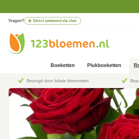
Vragen?
Direct antwoord via chat
Boeketten
Plukboeketten
Ro
Bezorgd door lokale bloemisten
Bepa