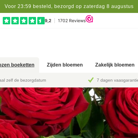
Voor 23:59 besteld, bezorgd op zaterdag 8 augustus
zen boeketten
Zijden bloemen
Zakelijk bloemen
al zelf de bezorgdatum
7 dagen vaasgaranti