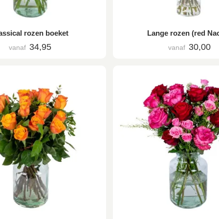
assical rozen boeket
Lange rozen (red Na
34,95
30,00
vanaf
vanaf