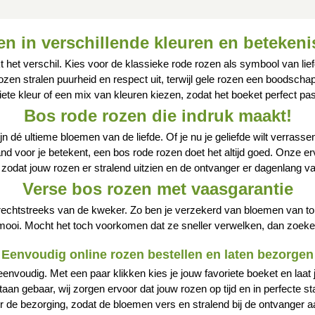
n in verschillende kleuren en beteken
t het verschil. Kies voor de klassieke rode rozen als symbool van lie
ozen stralen puurheid en respect uit, terwijl gele rozen een boodsch
iete kleur of een mix van kleuren kiezen, zodat het boeket perfect pa
Bos rode rozen die indruk maakt!
n dé ultieme bloemen van de liefde. Of je nu je geliefde wilt verrass
d voor je betekent, een bos rode rozen doet het altijd goed. Onze e
odat jouw rozen er stralend uitzien en de ontvanger er dagenlang va
Verse bos rozen met vaasgarantie
echtstreeks van de kweker. Zo ben je verzekerd van bloemen van top
 mooi. Mocht het toch voorkomen dat ze sneller verwelken, dan zoe
Eenvoudig online rozen bestellen en laten bezorgen
envoudig. Met een paar klikken kies je jouw favoriete boeket en laat
ntaan gebaar, wij zorgen ervoor dat jouw rozen op tijd en in perfect
or de bezorging, zodat de bloemen vers en stralend bij de ontvanger