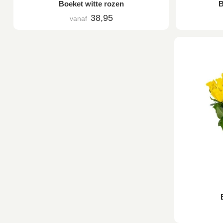
Boeket witte rozen
B
38,95
vanaf