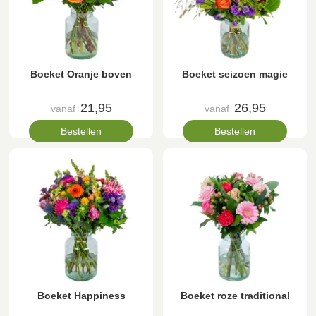
Boeket Oranje boven
Boeket seizoen magie
21,95
26,95
vanaf
vanaf
Bestellen
Bestellen
Boeket Happiness
Boeket roze traditional