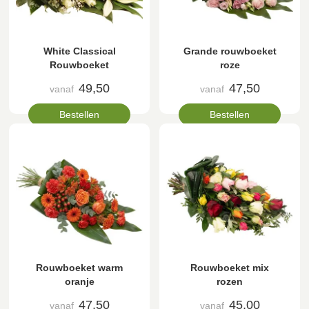
White Classical
Grande rouwboeket
Rouwboeket
roze
49,50
47,50
vanaf
vanaf
Bestellen
Bestellen
Rouwboeket warm
Rouwboeket mix
oranje
rozen
47,50
45,00
vanaf
vanaf