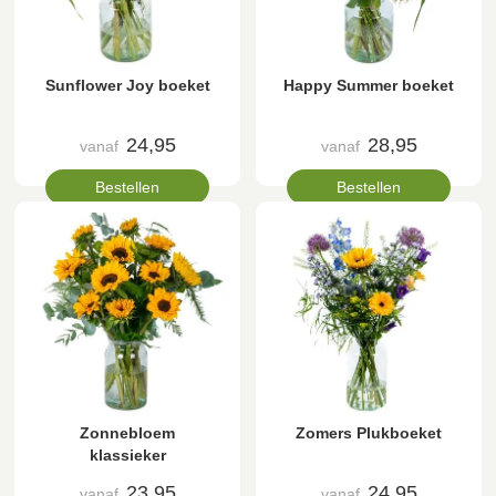
Sunflower Joy boeket
Happy Summer boeket
24,95
28,95
vanaf
vanaf
Bestellen
Bestellen
Zonnebloem
Zomers Plukboeket
klassieker
23,95
24,95
vanaf
vanaf