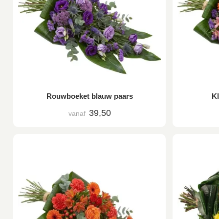
Rouwboeket blauw paars
K
39,50
vanaf