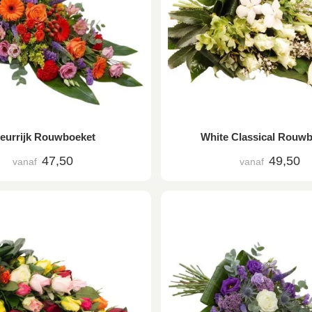
leurrijk Rouwboeket
White Classical Rouw
47,50
49,50
vanaf
vanaf