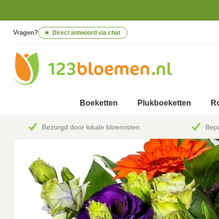
Vragen?
Direct antwoord via chat
Boeketten
Plukboeketten
Ro
Bezorgd door lokale bloemisten
Bepa