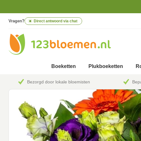
Vragen?
Direct antwoord via chat
Boeketten
Plukboeketten
Ro
Bezorgd door lokale bloemisten
Bepa