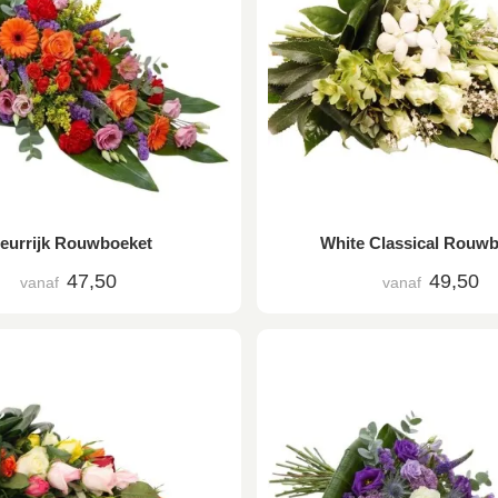
leurrijk Rouwboeket
White Classical Rouw
47,50
49,50
vanaf
vanaf