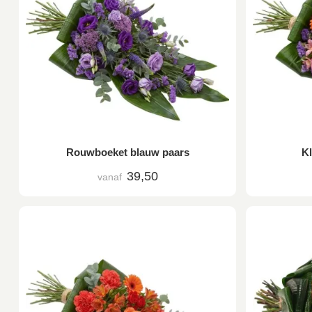
Rouwboeket blauw paars
K
39,50
vanaf