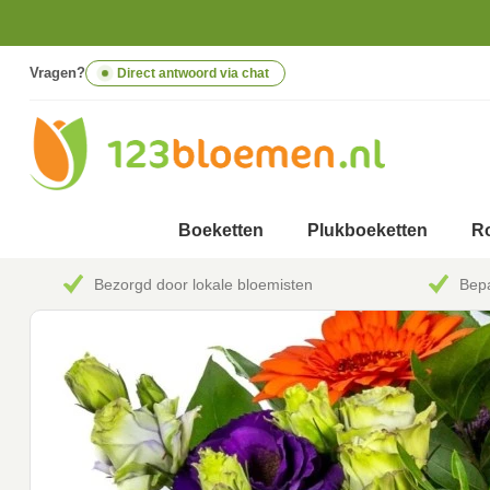
Vragen?
Direct antwoord via chat
Boeketten
Plukboeketten
Ro
Bezorgd door lokale bloemisten
Bepa