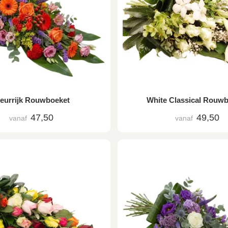
leurrijk Rouwboeket
White Classical Rouw
47,50
49,50
vanaf
vanaf