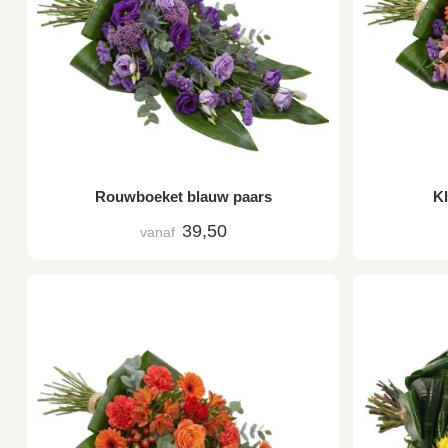
Rouwboeket blauw paars
K
39,50
vanaf