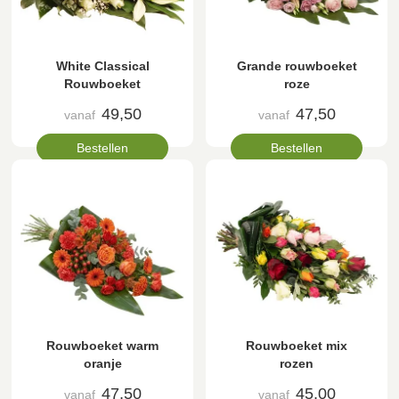
White Classical
Grande rouwboeket
Rouwboeket
roze
49,50
47,50
vanaf
vanaf
Bestellen
Bestellen
Rouwboeket warm
Rouwboeket mix
oranje
rozen
47,50
45,00
vanaf
vanaf