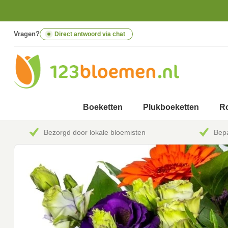
Vragen?
Direct antwoord via chat
Boeketten
Plukboeketten
Ro
Bezorgd door lokale bloemisten
Bepa