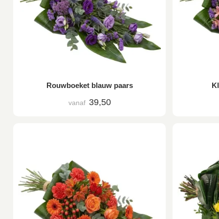
Rouwboeket blauw paars
K
39,50
vanaf