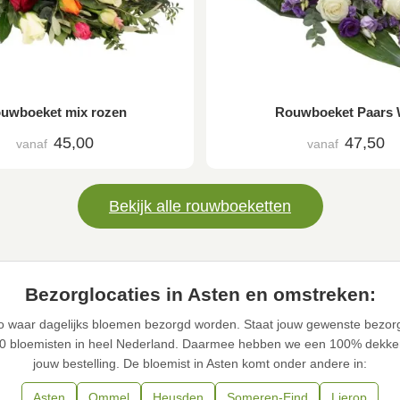
uwboeket mix rozen
Rouwboeket Paars 
45,00
47,50
vanaf
vanaf
Bekijk alle rouwboeketten
Bezorglocaties in Asten en omstreken:
io waar dagelijks bloemen bezorgd worden. Staat jouw gewenste bezorg
0 bloemisten in heel Nederland. Daarmee hebben we een 100% dekke
jouw bestelling. De bloemist in Asten komt onder andere in:
Asten
Ommel
Heusden
Someren-Eind
Lierop