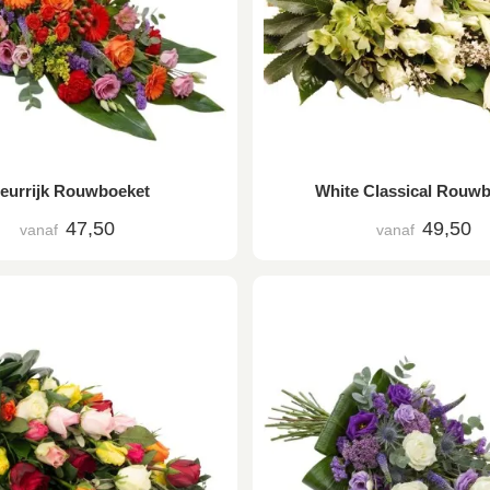
leurrijk Rouwboeket
White Classical Rouw
47,50
49,50
vanaf
vanaf