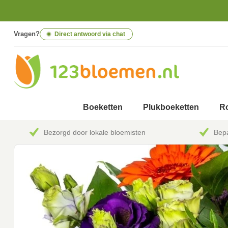
Vragen?
Direct antwoord via chat
Boeketten
Plukboeketten
Ro
Bezorgd door lokale bloemisten
Bepa