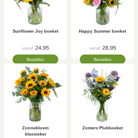
Sunflower Joy boeket
Happy Summer boeket
24,95
28,95
vanaf
vanaf
Bestellen
Bestellen
Zonnebloem
Zomers Plukboeket
klassieker