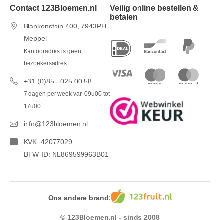
Contact 123Bloemen.nl
Veilig online bestellen &
betalen
Blankenstein 400, 7943PH
Meppel
Kantooradres is geen
bezoekersadres
+31 (0)85 - 025 00 58
7 dagen per week van 09u00 tot
17u00
info@123bloemen.nl
KVK: 42077029
BTW-ID: NL869599963B01
Ons andere brand:
© 123Bloemen.nl - sinds 2008