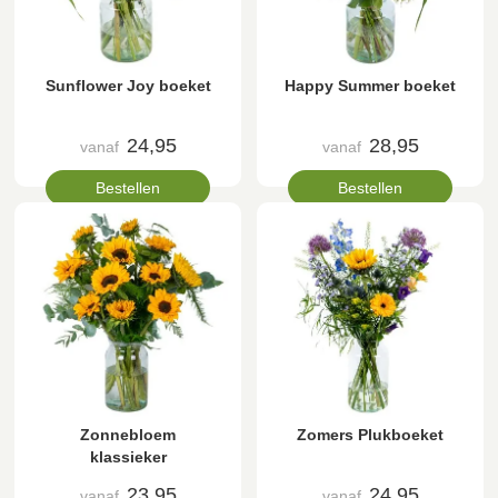
Sunflower Joy boeket
Happy Summer boeket
24,95
28,95
vanaf
vanaf
Bestellen
Bestellen
Zonnebloem
Zomers Plukboeket
klassieker
23,95
24,95
vanaf
vanaf