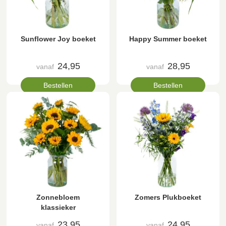
Sunflower Joy boeket
Happy Summer boeket
24,95
28,95
vanaf
vanaf
Bestellen
Bestellen
Zonnebloem
Zomers Plukboeket
klassieker
23,95
24,95
vanaf
vanaf