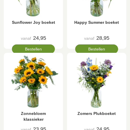
Sunflower Joy boeket
Happy Summer boeket
24,95
28,95
vanaf
vanaf
Bestellen
Bestellen
Zonnebloem
Zomers Plukboeket
klassieker
23,95
24,95
vanaf
vanaf