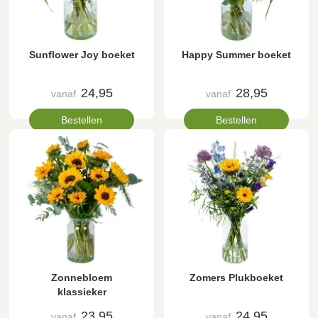
Sunflower Joy boeket
Happy Summer boeket
24,95
28,95
vanaf
vanaf
Bestellen
Bestellen
Zonnebloem
Zomers Plukboeket
klassieker
23,95
24,95
vanaf
vanaf