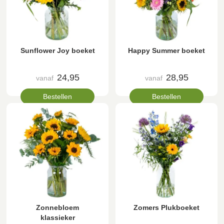
Sunflower Joy boeket
Happy Summer boeket
24,95
28,95
vanaf
vanaf
Bestellen
Bestellen
Zonnebloem
Zomers Plukboeket
klassieker