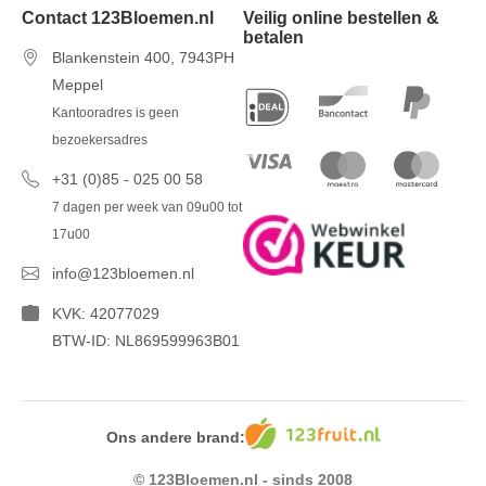
Contact 123Bloemen.nl
Veilig online bestellen &
betalen
Blankenstein 400, 7943PH
Meppel
Kantooradres is geen
bezoekersadres
+31 (0)85 - 025 00 58
7 dagen per week van 09u00 tot
17u00
info@123bloemen.nl
KVK: 42077029
BTW-ID: NL869599963B01
Ons andere brand:
© 123Bloemen.nl - sinds 2008