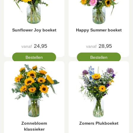
Sunflower Joy boeket
Happy Summer boeket
24,95
28,95
vanaf
vanaf
Bestellen
Bestellen
Zonnebloem
Zomers Plukboeket
klassieker