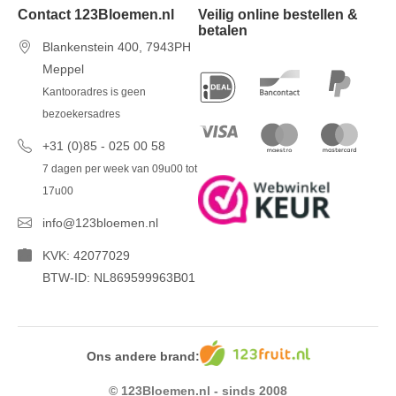
Contact 123Bloemen.nl
Veilig online bestellen &
betalen
Blankenstein 400, 7943PH
Meppel
Kantooradres is geen
bezoekersadres
+31 (0)85 - 025 00 58
7 dagen per week van 09u00 tot
17u00
info@123bloemen.nl
KVK: 42077029
BTW-ID: NL869599963B01
Ons andere brand:
© 123Bloemen.nl - sinds 2008