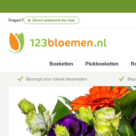
Vragen?
Direct antwoord via chat
Boeketten
Plukboeketten
Ro
Bezorgd door lokale bloemisten
Bepa