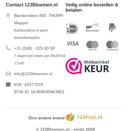
Contact 123Bloemen.nl
Veilig online bestellen &
betalen
Blankenstein 400, 7943PH
Meppel
Kantooradres is geen
bezoekersadres
+31 (0)85 - 025 00 58
7 dagen per week van 09u00 tot
17u00
info@123bloemen.nl
KVK: 42077029
BTW-ID: NL869599963B01
Ons andere brand:
© 123Bloemen.nl - sinds 2008