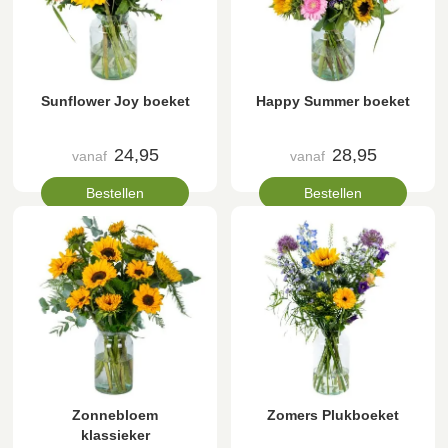
Sunflower Joy boeket
Happy Summer boeket
24,95
28,95
vanaf
vanaf
Bestellen
Bestellen
Zonnebloem
Zomers Plukboeket
klassieker