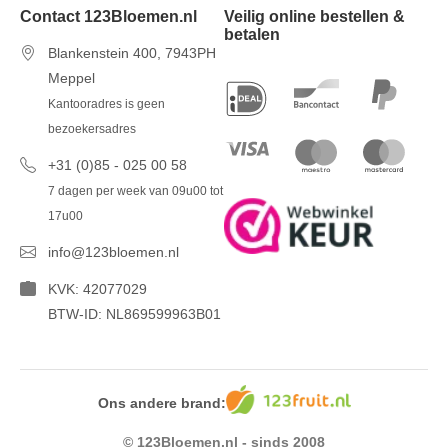
Contact 123Bloemen.nl
Veilig online bestellen &
betalen
Blankenstein 400, 7943PH
Meppel
Kantooradres is geen
bezoekersadres
+31 (0)85 - 025 00 58
7 dagen per week van 09u00 tot
17u00
info@123bloemen.nl
KVK: 42077029
BTW-ID: NL869599963B01
Ons andere brand:
© 123Bloemen.nl - sinds 2008