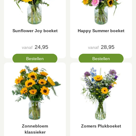
Sunflower Joy boeket
Happy Summer boeket
24,95
28,95
vanaf
vanaf
Bestellen
Bestellen
Zonnebloem
Zomers Plukboeket
klassieker