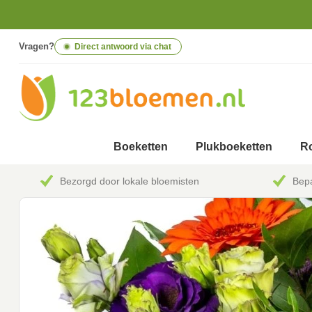
Vragen?
Direct antwoord via chat
Boeketten
Plukboeketten
Ro
Bezorgd door lokale bloemisten
Bepa