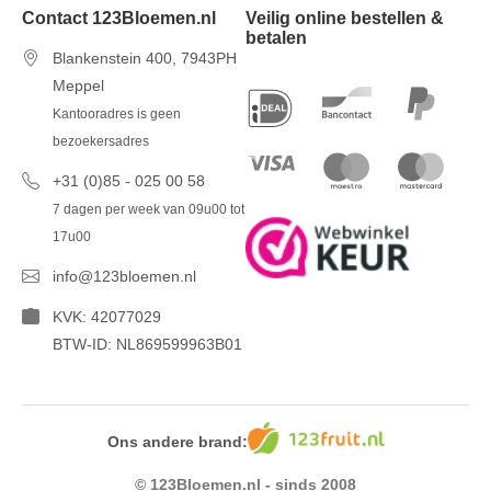
Contact 123Bloemen.nl
Veilig online bestellen &
betalen
Blankenstein 400, 7943PH
Meppel
Kantooradres is geen
bezoekersadres
+31 (0)85 - 025 00 58
7 dagen per week van 09u00 tot
17u00
info@123bloemen.nl
KVK: 42077029
BTW-ID: NL869599963B01
Ons andere brand:
© 123Bloemen.nl - sinds 2008