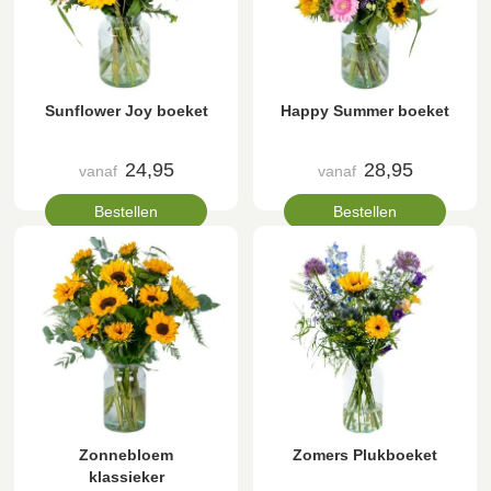
Sunflower Joy boeket
Happy Summer boeket
24,95
28,95
vanaf
vanaf
Bestellen
Bestellen
Zonnebloem
Zomers Plukboeket
klassieker