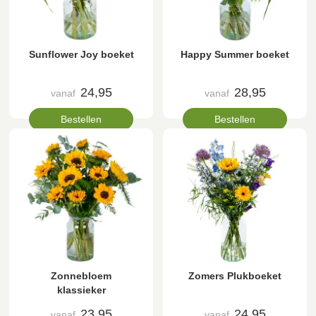
Sunflower Joy boeket
Happy Summer boeket
24,95
28,95
vanaf
vanaf
Bestellen
Bestellen
Zonnebloem
Zomers Plukboeket
klassieker
23,95
24,95
vanaf
vanaf