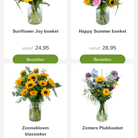
Sunflower Joy boeket
Happy Summer boeket
24,95
28,95
vanaf
vanaf
Bestellen
Bestellen
Zonnebloem
Zomers Plukboeket
klassieker