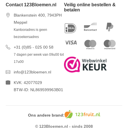
Contact 123Bloemen.nl
Veilig online bestellen &
betalen
Blankenstein 400, 7943PH
Meppel
Kantooradres is geen
bezoekersadres
+31 (0)85 - 025 00 58
7 dagen per week van 09u00 tot
17u00
info@123bloemen.nl
KVK: 42077029
BTW-ID: NL869599963B01
Ons andere brand:
© 123Bloemen.nl - sinds 2008