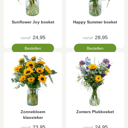
Sunflower Joy boeket
Happy Summer boeket
24,95
28,95
vanaf
vanaf
Bestellen
Bestellen
Zonnebloem
Zomers Plukboeket
klassieker
23,95
24,95
vanaf
vanaf