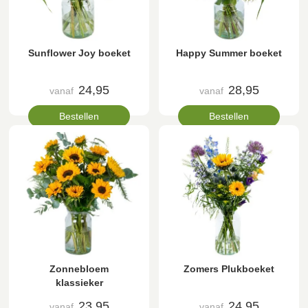
Sunflower Joy boeket
Happy Summer boeket
24,95
28,95
vanaf
vanaf
Bestellen
Bestellen
Zonnebloem
Zomers Plukboeket
klassieker
23,95
24,95
vanaf
vanaf