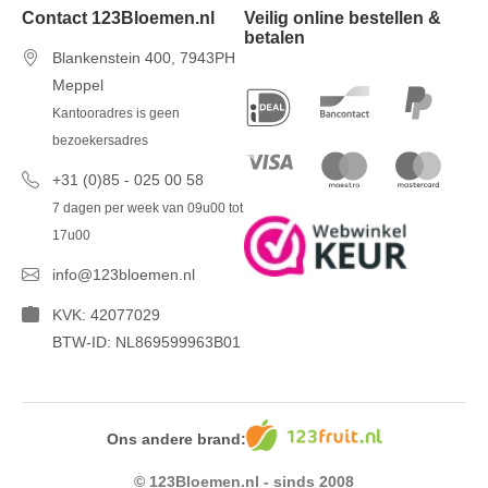
Contact 123Bloemen.nl
Veilig online bestellen &
betalen
Blankenstein 400, 7943PH
Meppel
Kantooradres is geen
bezoekersadres
+31 (0)85 - 025 00 58
7 dagen per week van 09u00 tot
17u00
info@123bloemen.nl
KVK: 42077029
BTW-ID: NL869599963B01
Ons andere brand:
© 123Bloemen.nl - sinds 2008