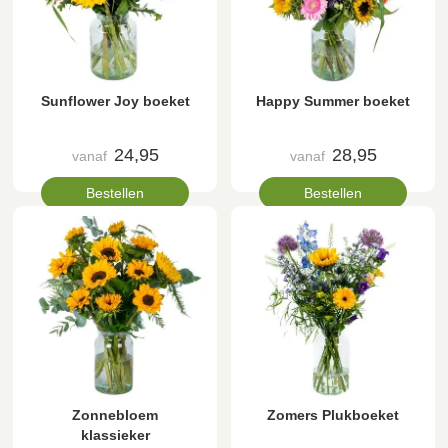
Sunflower Joy boeket
Happy Summer boeket
24,95
28,95
vanaf
vanaf
Bestellen
Bestellen
Zonnebloem
Zomers Plukboeket
klassieker