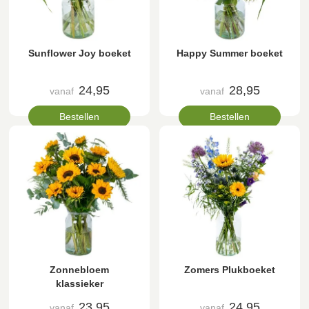
Sunflower Joy boeket
Happy Summer boeket
24,95
28,95
vanaf
vanaf
Bestellen
Bestellen
Zonnebloem
Zomers Plukboeket
klassieker
23,95
24,95
vanaf
vanaf