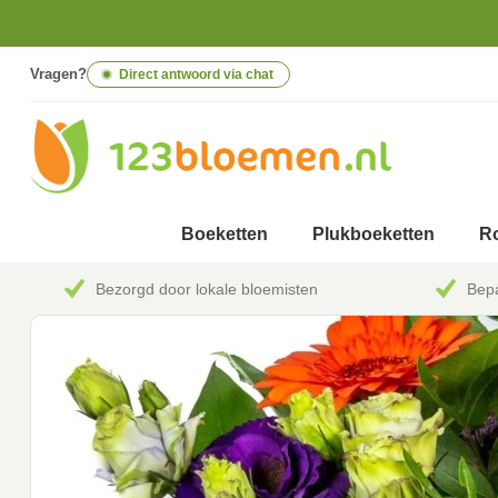
Vragen?
Direct antwoord via chat
Boeketten
Plukboeketten
Ro
Bezorgd door lokale bloemisten
Bepa