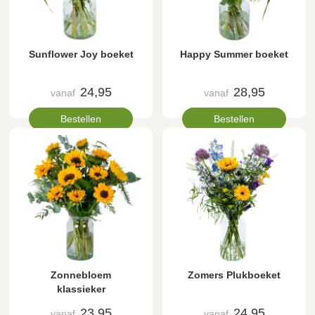
Sunflower Joy boeket
Happy Summer boeket
24,95
28,95
vanaf
vanaf
Bestellen
Bestellen
Zonnebloem
Zomers Plukboeket
klassieker
23,95
24,95
vanaf
vanaf