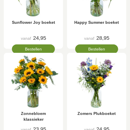
Sunflower Joy boeket
Happy Summer boeket
24,95
28,95
vanaf
vanaf
Bestellen
Bestellen
Zonnebloem
Zomers Plukboeket
klassieker
23,95
24,95
vanaf
vanaf