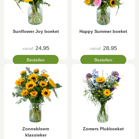
Sunflower Joy boeket
Happy Summer boeket
24,95
28,95
vanaf
vanaf
Bestellen
Bestellen
Zonnebloem
Zomers Plukboeket
klassieker