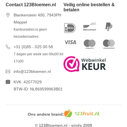
Contact 123Bloemen.nl
Veilig online bestellen &
betalen
Blankenstein 400, 7943PH
Meppel
Kantooradres is geen
bezoekersadres
+31 (0)85 - 025 00 58
7 dagen per week van 09u00 tot
17u00
info@123bloemen.nl
KVK: 42077029
BTW-ID: NL869599963B01
Ons andere brand:
© 123Bloemen.nl - sinds 2008