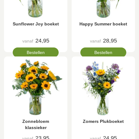
Sunflower Joy boeket
Happy Summer boeket
24,95
28,95
vanaf
vanaf
Bestellen
Bestellen
Zonnebloem
Zomers Plukboeket
klassieker
23,95
24,95
vanaf
vanaf