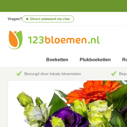
Vragen?
Direct antwoord via chat
Boeketten
Plukboeketten
Ro
Bezorgd door lokale bloemisten
Bepa