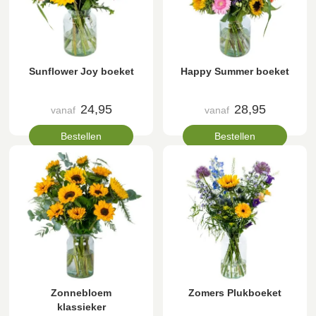
Sunflower Joy boeket
Happy Summer boeket
24,95
28,95
vanaf
vanaf
Bestellen
Bestellen
Zonnebloem
Zomers Plukboeket
klassieker