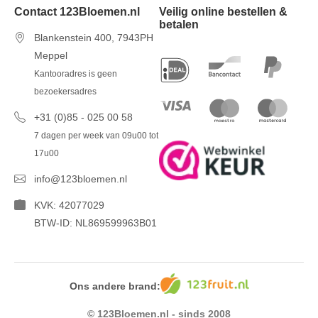
Contact 123Bloemen.nl
Veilig online bestellen &
betalen
Blankenstein 400, 7943PH
Meppel
Kantooradres is geen
bezoekersadres
+31 (0)85 - 025 00 58
7 dagen per week van 09u00 tot
17u00
info@123bloemen.nl
KVK: 42077029
BTW-ID: NL869599963B01
Ons andere brand:
© 123Bloemen.nl - sinds 2008