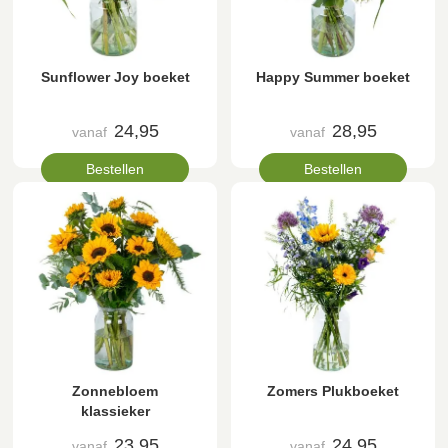
Sunflower Joy boeket
Happy Summer boeket
24,95
28,95
vanaf
vanaf
Bestellen
Bestellen
Zonnebloem
Zomers Plukboeket
klassieker
23,95
24,95
vanaf
vanaf