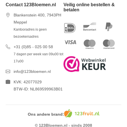
Contact 123Bloemen.nl
Veilig online bestellen &
betalen
Blankenstein 400, 7943PH
Meppel
Kantooradres is geen
bezoekersadres
+31 (0)85 - 025 00 58
7 dagen per week van 09u00 tot
17u00
info@123bloemen.nl
KVK: 42077029
BTW-ID: NL869599963B01
Ons andere brand:
© 123Bloemen.nl - sinds 2008