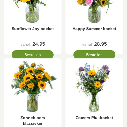
Sunflower Joy boeket
Happy Summer boeket
24,95
28,95
vanaf
vanaf
Bestellen
Bestellen
Zonnebloem
Zomers Plukboeket
klassieker