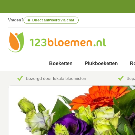
Vragen?
Direct antwoord via chat
Boeketten
Plukboeketten
Ro
Bezorgd door lokale bloemisten
Bepa