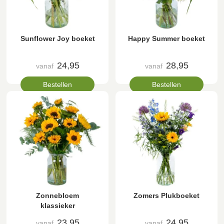
Sunflower Joy boeket
Happy Summer boeket
24,95
28,95
vanaf
vanaf
Bestellen
Bestellen
Zonnebloem
Zomers Plukboeket
klassieker
23,95
24,95
vanaf
vanaf