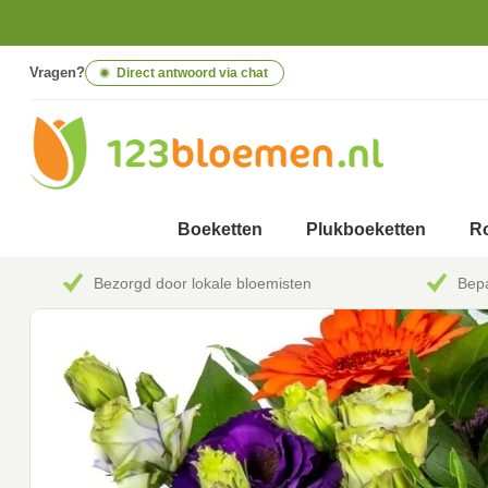
Vragen?
Direct antwoord via chat
Boeketten
Plukboeketten
Ro
Bezorgd door lokale bloemisten
Bepa