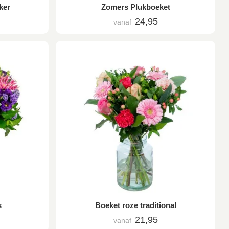
ker
Zomers Plukboeket
24,95
vanaf
s
Boeket roze traditional
21,95
vanaf