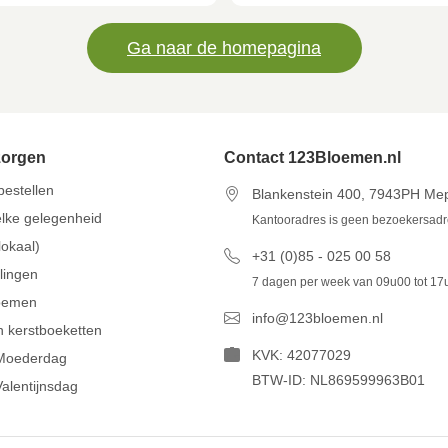
Ga naar de homepagina
zorgen
Contact 123Bloemen.nl
estellen
Blankenstein 400, 7943PH Me
lke gelegenheid
Kantooradres is geen bezoekersad
lokaal)
+31 (0)85 - 025 00 58
llingen
7 dagen per week van 09u00 tot 17
oemen
info@123bloemen.nl
n kerstboeketten
KVK: 42077029
Moederdag
BTW-ID: NL869599963B01
alentijnsdag