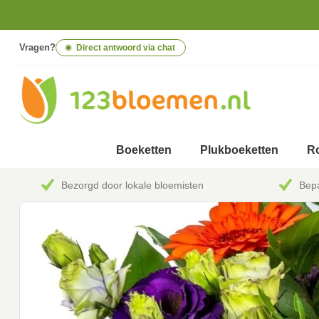
Vragen?
Direct antwoord via chat
Boeketten
Plukboeketten
Ro
Bezorgd door lokale bloemisten
Bepa