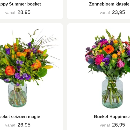
ppy Summer boeket
Zonnebloem klassie
28,95
23,95
vanaf
vanaf
eket seizoen magie
Boeket Happines
26,95
26,95
vanaf
vanaf