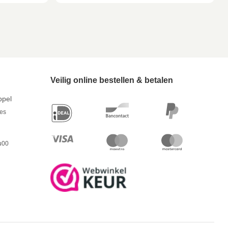
Veilig online bestellen & betalen
ppel
res
u00