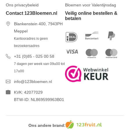
Ons privacybeleid
Bloemen voor Valentijnsdag
Contact 123Bloemen.nl
Veilig online bestellen &
betalen
Blankenstein 400, 7943PH
Meppel
Kantooradres is geen
bezoekersadres
+31 (0)85 - 025 00 58
7 dagen per week van 09u00 tot
17u00
info@123bloemen.nl
KVK: 42077029
BTW-ID: NL869599963B01
Ons andere brand: