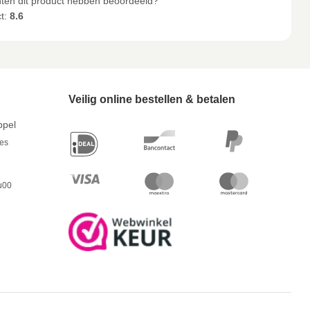
anten dit product hebben beoordeeld?
ct:
8.6
Veilig online bestellen & betalen
ppel
res
u00