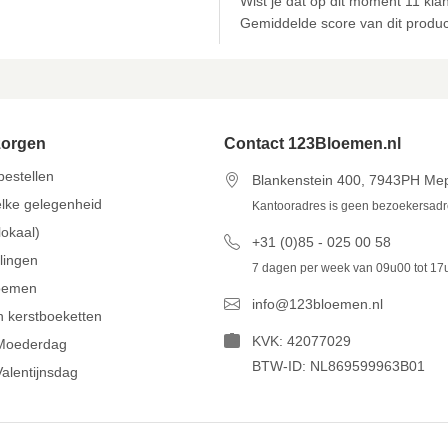
Wist je dat op dit moment 11 kl
Gemiddelde score van dit produ
zorgen
Contact 123Bloemen.nl
estellen
Blankenstein 400, 7943PH Me
lke gelegenheid
Kantooradres is geen bezoekersad
lokaal)
+31 (0)85 - 025 00 58
llingen
7 dagen per week van 09u00 tot 17
oemen
info@123bloemen.nl
n kerstboeketten
KVK: 42077029
Moederdag
BTW-ID: NL869599963B01
alentijnsdag