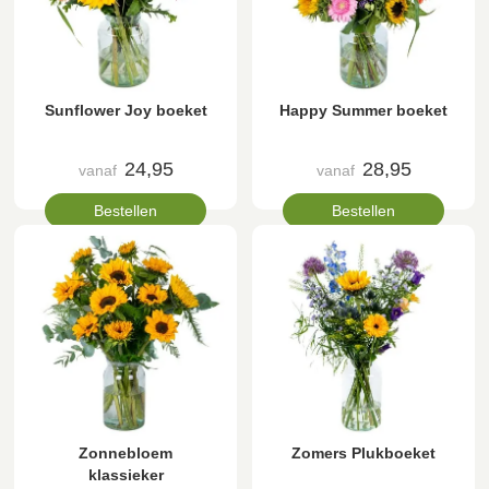
Sunflower Joy boeket
Happy Summer boeket
24,95
28,95
vanaf
vanaf
Bestellen
Bestellen
Zonnebloem
Zomers Plukboeket
klassieker