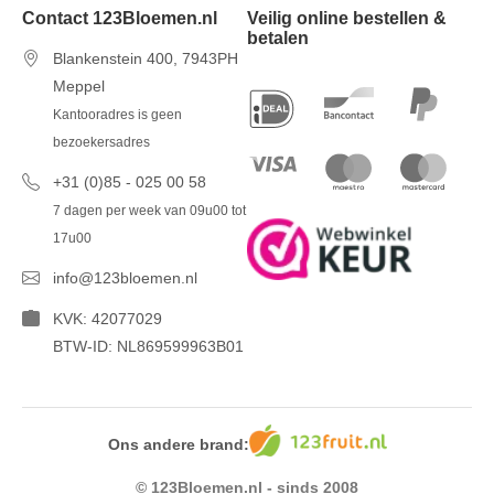
Contact 123Bloemen.nl
Veilig online bestellen &
betalen
Blankenstein 400, 7943PH
Meppel
Kantooradres is geen
bezoekersadres
+31 (0)85 - 025 00 58
7 dagen per week van 09u00 tot
17u00
info@123bloemen.nl
KVK: 42077029
BTW-ID: NL869599963B01
Ons andere brand:
© 123Bloemen.nl - sinds 2008