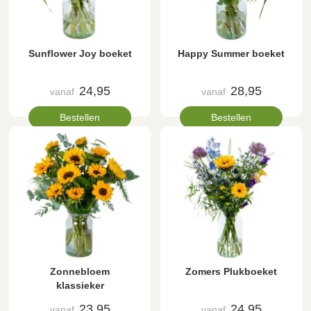
Sunflower Joy boeket
Happy Summer boeket
24,95
28,95
vanaf
vanaf
Bestellen
Bestellen
Zonnebloem
Zomers Plukboeket
klassieker
23,95
24,95
vanaf
vanaf