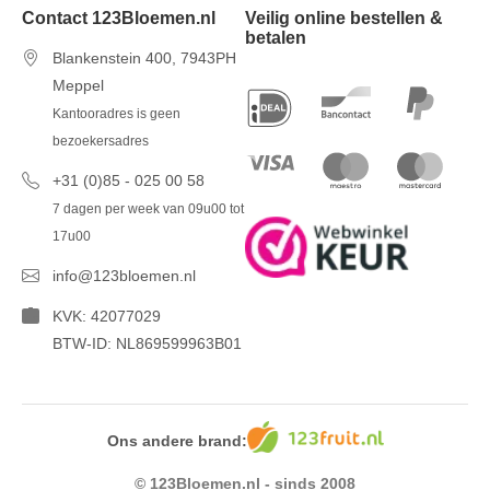
Contact 123Bloemen.nl
Veilig online bestellen &
betalen
Blankenstein 400, 7943PH
Meppel
Kantooradres is geen
bezoekersadres
+31 (0)85 - 025 00 58
7 dagen per week van 09u00 tot
17u00
info@123bloemen.nl
KVK: 42077029
BTW-ID: NL869599963B01
Ons andere brand:
© 123Bloemen.nl - sinds 2008