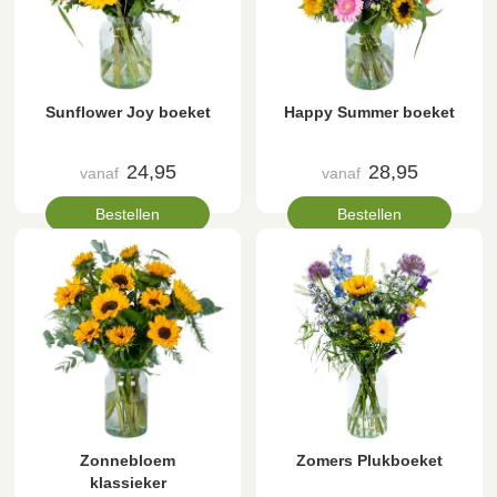
Sunflower Joy boeket
Happy Summer boeket
24,95
28,95
vanaf
vanaf
Bestellen
Bestellen
Zonnebloem
Zomers Plukboeket
klassieker