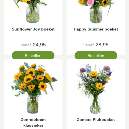
Sunflower Joy boeket
Happy Summer boeket
24,95
28,95
vanaf
vanaf
Bestellen
Bestellen
Zonnebloem
Zomers Plukboeket
klassieker