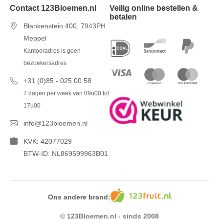
Contact 123Bloemen.nl
Veilig online bestellen &
betalen
Blankenstein 400, 7943PH
Meppel
Kantooradres is geen
bezoekersadres
+31 (0)85 - 025 00 58
7 dagen per week van 09u00 tot
17u00
info@123bloemen.nl
KVK: 42077029
BTW-ID: NL869599963B01
Ons andere brand:
© 123Bloemen.nl - sinds 2008