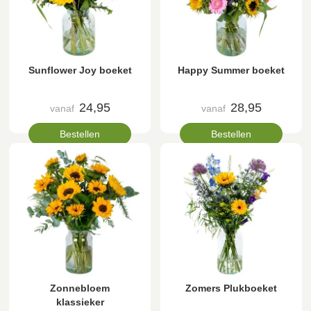
Sunflower Joy boeket
Happy Summer boeket
24,95
28,95
vanaf
vanaf
Bestellen
Bestellen
Zonnebloem
Zomers Plukboeket
klassieker