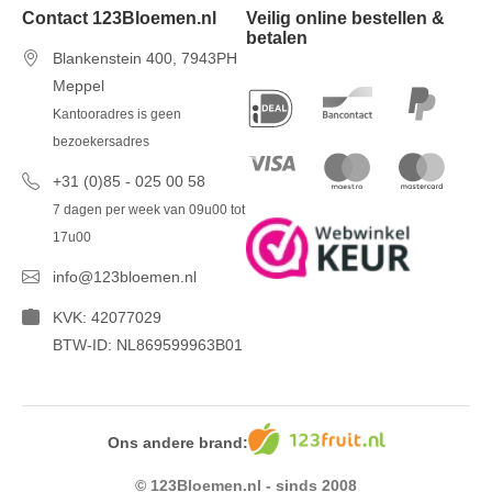
Contact 123Bloemen.nl
Veilig online bestellen &
betalen
Blankenstein 400, 7943PH
Meppel
Kantooradres is geen
bezoekersadres
+31 (0)85 - 025 00 58
7 dagen per week van 09u00 tot
17u00
info@123bloemen.nl
KVK: 42077029
BTW-ID: NL869599963B01
Ons andere brand:
© 123Bloemen.nl - sinds 2008